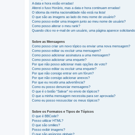
A data e hora estão erradas!
Alterei o fuso Horário, mas a data e hora continuam erradas!
O idioma da minha nacionalidade não está na lista!
O que são as imagens ao lado do meu nome de usuário?
Como posso exibir uma imagem junto ao meu nome de usuário?
Como posso alterar o meu rank?
Quando clico no e-mail de um usuário, uma página aparece solicitando 
Sobre as Mensagens
Como posso criar um novo tópico ou enviar uma nova mensagem?
Como posso editar ou excluir uma mensagem?
Como posso adicionar assinatura a uma mensagem?
Como posso adicionar uma enquete?
Por que não posso adicionar mais opções de voto?
Como posso editar ou excluir uma enquete?
Por que não consigo entrar em um fórum?
Por que não consigo adicionar anexos?
Por que eu recebi uma advertência?
Como eu posso denunciar mensagens?
O que é o botão “Salvar” no envio de tópicos?
O que a minha mensagem necessita para ser aprovada?
Como eu posso ressuscitar os meus tópicos?
Sobre os Formatos e Tipos de Tópicos
O que é BBCode?
Posso utilizar HTML?
O que são smilies?
Posso exibir imagens?
O que são anúncios globais?