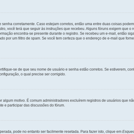
 e senha corretamente. Caso estejam corretos, então uma entre duas coisas podem
tro, você terá que seguir às instruções que recebeu. Alguns fóruns exigem que o r
formação encontra-se presente durante o registro. Se recebeu um e-mail, então sig
do por um filtro de spam. Se você tem certeza que o endereço de e-mail que fornec
certifique-se de que seu nome de usuário e senha estão corretos. Se estiverem, con
nfiguração, o qual precise ser corrigido.
 por algum motivo. É comum administradores excluírem registros de usuários que 
e e participar das discussões do fórum.
rada, pode no entanto ser facilmente resetada. Para fazer isto, clique em
Esquec