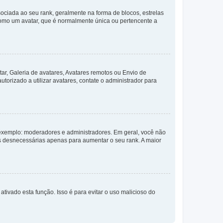
ada ao seu rank, geralmente na forma de blocos, estrelas
como um avatar, que é normalmente única ou pertencente a
ar, Galeria de avatares, Avatares remotos ou Envio de
torizado a utilizar avatares, contate o administrador para
exemplo: moderadores e administradores. Em geral, você não
s desnecessárias apenas para aumentar o seu rank. A maior
ativado esta função. Isso é para evitar o uso malicioso do