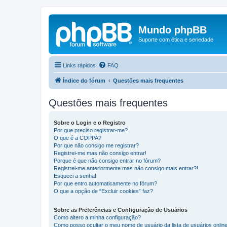
Mundo phpBB
Suporte com ética e seriedade
Links rápidos
FAQ
Índice do fórum
Questões mais frequentes
Questões mais frequentes
Sobre o Login e o Registro
Por que preciso registrar-me?
O que é a COPPA?
Por que não consigo me registrar?
Registrei-me mas não consigo entrar!
Porque é que não consigo entrar no fórum?
Registrei-me anteriormente mas não consigo mais entrar?!
Esqueci a senha!
Por que entro automaticamente no fórum?
O que a opção de “Excluir cookies” faz?
Sobre as Preferências e Configuração de Usuários
Como altero a minha configuração?
Como posso ocultar o meu nome de usuário da lista de usuários onlin