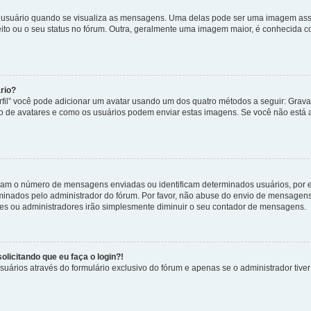
uário quando se visualiza as mensagens. Uma delas pode ser uma imagem associ
ito ou o seu status no fórum. Outra, geralmente uma imagem maior, é conhecida 
rio?
rfil” você pode adicionar um avatar usando um dos quatro métodos a seguir: Gravat
uso de avatares e como os usuários podem enviar estas imagens. Se você não está au
cam o número de mensagens enviadas ou identificam determinados usuários, por 
rminados pelo administrador do fórum. Por favor, não abuse do envio de mensagen
ores ou administradores irão simplesmente diminuir o seu contador de mensagens.
licitando que eu faça o login?!
uários através do formulário exclusivo do fórum e apenas se o administrador tiver 