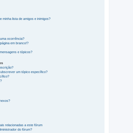
e minha lista de amigos e inimigos?
huma ocorrência?
 página em branco!?
 mensagens e tópicos?
os
ubscrição?
subscrever um tópico específico?
ífico?
s?
anexos?
ais relacionadas a este fórum
ministrador do fórum?