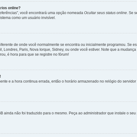
rios online?
Preferências”, você encontrará uma opção nomeada
Ocultar seus status online
. Se 
istema como um usuário invisível.
diferente de onde você normalmente se encontra ou inicialmente programou. Se ess
sil, Londres, Paris, Nova Iorque, Sidney, ou onde você estiver. Note que a mudanç
rou, é hora para que se registre no fórum!
!
nte e a hora continua errada, então o horário armazenado no relógio do servidor e
B ainda não foi traduzido para o mesmo. Peça ao administrador que instale o seu 