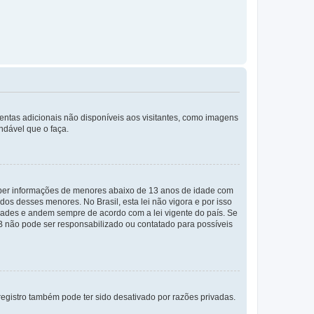
mentas adicionais não disponíveis aos visitantes, como imagens
ndável que o faça.
eber informações de menores abaixo de 13 anos de idade com
os desses menores. No Brasil, esta lei não vigora e por isso
ades e andem sempre de acordo com a lei vigente do país. Se
BB não pode ser responsabilizado ou contatado para possíveis
egistro também pode ter sido desativado por razões privadas.