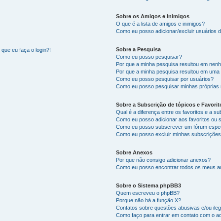
Sobre os Amigos e Inimigos
O que é a lista de amigos e inimigos?
Como eu posso adicionar/excluir usuários d
Sobre a Pesquisa
que eu faça o login?!
Como eu posso pesquisar?
Por que a minha pesquisa resultou em nen
Por que a minha pesquisa resultou em uma
Como eu posso pesquisar por usuários?
Como eu posso pesquisar minhas próprias
Sobre a Subscrição de tópicos e Favorit
Qual é a diferença entre os favoritos e a s
Como eu posso adicionar aos favoritos ou 
Como eu posso subscrever um fórum espec
Como eu posso excluir minhas subscriçõe
Sobre Anexos
Por que não consigo adicionar anexos?
Como eu posso encontrar todos os meus 
Sobre o Sistema phpBB3
Quem escreveu o phpBB?
Porque não há a função X?
Contatos sobre questões abusivas e/ou ileg
Como faço para entrar em contato com o ad