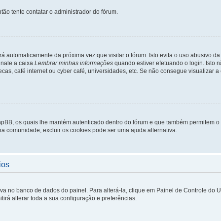
tão tente contatar o administrador do fórum.
rá automaticamente da próxima vez que visitar o fórum. Isto evita o uso abusivo d
inale a caixa
Lembrar minhas informações
quando estiver efetuando o login. Isto
ecas, café internet ou cyber café, universidades, etc. Se não consegue visualizar a
phpBB, os quais lhe mantém autenticado dentro do fórum e que também permitem o
 na comunidade, excluir os cookies pode ser uma ajuda alternativa.
ios
lva no banco de dados do painel. Para alterá-la, clique em Painel de Controle do 
irá alterar toda a sua configuração e preferências.