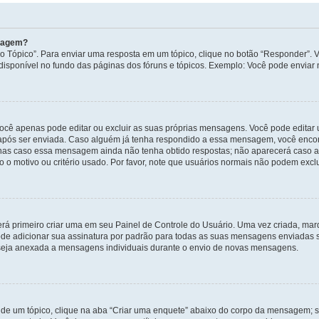
nsagem?
 Tópico”. Para enviar uma resposta em um tópico, clique no botão “Responder”. Vo
sponível no fundo das páginas dos fóruns e tópicos. Exemplo: Você pode enviar n
ocê apenas pode editar ou excluir as suas próprias mensagens. Você pode edita
após ser enviada. Caso alguém já tenha respondido a essa mensagem, você encon
nas caso essa mensagem ainda não tenha obtido respostas; não aparecerá caso a 
 o motivo ou critério usado. Por favor, note que usuários normais não podem exc
rá primeiro criar uma em seu Painel de Controle do Usuário. Uma vez criada, ma
de adicionar sua assinatura por padrão para todas as suas mensagens enviadas s
a seja anexada a mensagens individuais durante o envio de novas mensagens.
de um tópico, clique na aba “Criar uma enquete” abaixo do corpo da mensagem; s