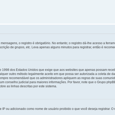
mensagens, o registro é obrigatório. No entanto; o registro dá-lhe acesso a ferra
scrição de grupos, etc. Leva apenas alguns minutos para registrar, então é recome
i de 1998 dos Estados Unidos que exige que aos websites que apenas possam rec
lquer outro método legalmente aceito em que possa ser autorizada a coleta de dad
sempre recomendável que os administradores apliquem as regras de suas comunid
e um conselho judicial para maiores informações. Por favor, note que o Grupo php
bre as linhas descritas por este sistema.
 IP ou adicionado como nome de usuário proibido o que você deseja registrar. O r