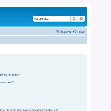
Pesquisar
Pesquisa avança
Registrar
Entrar
po de usuários?
ntes cores?
e e-mail com assuntos irrelevantes ou abusivos!