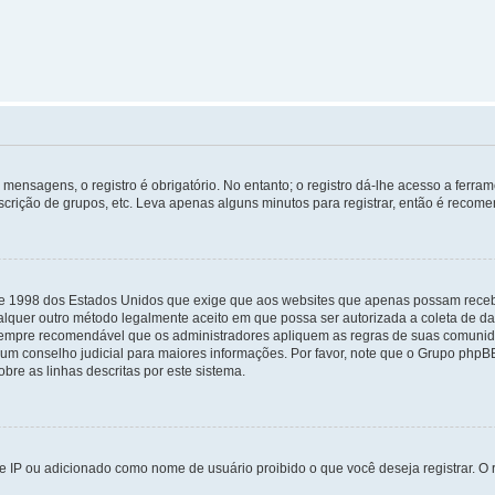
mensagens, o registro é obrigatório. No entanto; o registro dá-lhe acesso a ferra
scrição de grupos, etc. Leva apenas alguns minutos para registrar, então é recome
i de 1998 dos Estados Unidos que exige que aos websites que apenas possam rec
lquer outro método legalmente aceito em que possa ser autorizada a coleta de dad
sempre recomendável que os administradores apliquem as regras de suas comunid
e um conselho judicial para maiores informações. Por favor, note que o Grupo php
bre as linhas descritas por este sistema.
 IP ou adicionado como nome de usuário proibido o que você deseja registrar. O r