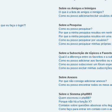
Sobre os Amigos e Inimigos
O que é a lista de amigos e inimigos?
Como eu posso adicionar/excluir usuários d
Sobre a Pesquisa
que eu faça o login?!
Como eu posso pesquisar?
Por que a minha pesquisa resultou em nen
Por que a minha pesquisa resultou em uma
Como eu posso pesquisar por usuários?
Como eu posso pesquisar minhas próprias
Sobre a Subscrição de tópicos e Favorit
Qual é a diferença entre os favoritos e a s
Como eu posso adicionar aos favoritos ou 
Como eu posso subscrever um fórum espec
Como eu posso excluir minhas subscriçõe
Sobre Anexos
Por que não consigo adicionar anexos?
Como eu posso encontrar todos os meus 
Sobre o Sistema phpBB3
Quem escreveu o phpBB?
Porque não há a função X?
Contatos sobre questões abusivas e/ou ileg
Como faço para entrar em contato com o ad