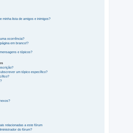
e minha lista de amigos e inimigos?
huma ocorrência?
 página em branco!?
 mensagens e tópicos?
os
ubscrição?
subscrever um tópico específico?
ífico?
s?
anexos?
ais relacionadas a este fórum
ministrador do fórum?