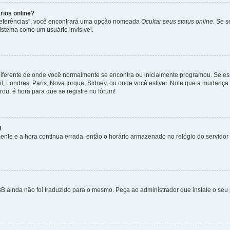
rios online?
Preferências”, você encontrará uma opção nomeada
Ocultar seus status online
. Se 
istema como um usuário invisível.
diferente de onde você normalmente se encontra ou inicialmente programou. Se ess
sil, Londres, Paris, Nova Iorque, Sidney, ou onde você estiver. Note que a mudanç
rou, é hora para que se registre no fórum!
!
nte e a hora continua errada, então o horário armazenado no relógio do servidor e
B ainda não foi traduzido para o mesmo. Peça ao administrador que instale o seu 