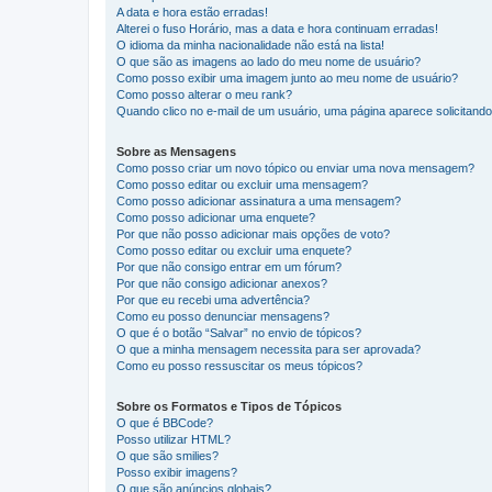
A data e hora estão erradas!
Alterei o fuso Horário, mas a data e hora continuam erradas!
O idioma da minha nacionalidade não está na lista!
O que são as imagens ao lado do meu nome de usuário?
Como posso exibir uma imagem junto ao meu nome de usuário?
Como posso alterar o meu rank?
Quando clico no e-mail de um usuário, uma página aparece solicitando 
Sobre as Mensagens
Como posso criar um novo tópico ou enviar uma nova mensagem?
Como posso editar ou excluir uma mensagem?
Como posso adicionar assinatura a uma mensagem?
Como posso adicionar uma enquete?
Por que não posso adicionar mais opções de voto?
Como posso editar ou excluir uma enquete?
Por que não consigo entrar em um fórum?
Por que não consigo adicionar anexos?
Por que eu recebi uma advertência?
Como eu posso denunciar mensagens?
O que é o botão “Salvar” no envio de tópicos?
O que a minha mensagem necessita para ser aprovada?
Como eu posso ressuscitar os meus tópicos?
Sobre os Formatos e Tipos de Tópicos
O que é BBCode?
Posso utilizar HTML?
O que são smilies?
Posso exibir imagens?
O que são anúncios globais?