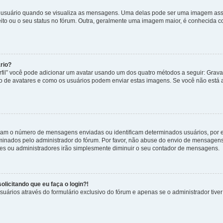
uário quando se visualiza as mensagens. Uma delas pode ser uma imagem associ
ito ou o seu status no fórum. Outra, geralmente uma imagem maior, é conhecida 
rio?
rfil” você pode adicionar um avatar usando um dos quatro métodos a seguir: Gravat
uso de avatares e como os usuários podem enviar estas imagens. Se você não está au
cam o número de mensagens enviadas ou identificam determinados usuários, por 
rminados pelo administrador do fórum. Por favor, não abuse do envio de mensagen
ores ou administradores irão simplesmente diminuir o seu contador de mensagens.
licitando que eu faça o login?!
uários através do formulário exclusivo do fórum e apenas se o administrador tiver 