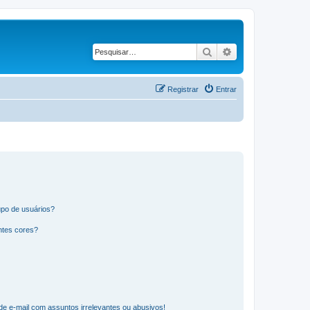
Pesquisar
Pesquisa avança
Registrar
Entrar
po de usuários?
ntes cores?
e e-mail com assuntos irrelevantes ou abusivos!