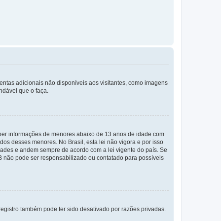
mentas adicionais não disponíveis aos visitantes, como imagens
ndável que o faça.
eber informações de menores abaixo de 13 anos de idade com
os desses menores. No Brasil, esta lei não vigora e por isso
ades e andem sempre de acordo com a lei vigente do país. Se
BB não pode ser responsabilizado ou contatado para possíveis
egistro também pode ter sido desativado por razões privadas.