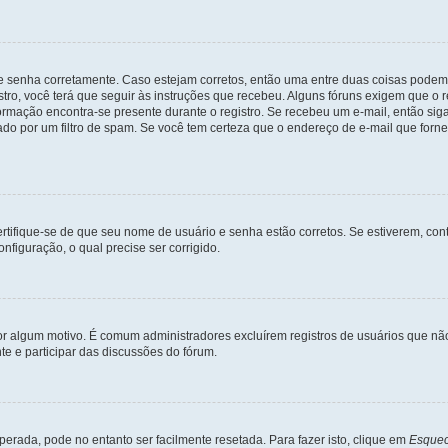
 e senha corretamente. Caso estejam corretos, então uma entre duas coisas podem
tro, você terá que seguir às instruções que recebeu. Alguns fóruns exigem que o r
formação encontra-se presente durante o registro. Se recebeu um e-mail, então sig
do por um filtro de spam. Se você tem certeza que o endereço de e-mail que fornec
certifique-se de que seu nome de usuário e senha estão corretos. Se estiverem, con
nfiguração, o qual precise ser corrigido.
 por algum motivo. É comum administradores excluírem registros de usuários que 
e e participar das discussões do fórum.
rada, pode no entanto ser facilmente resetada. Para fazer isto, clique em
Esquec