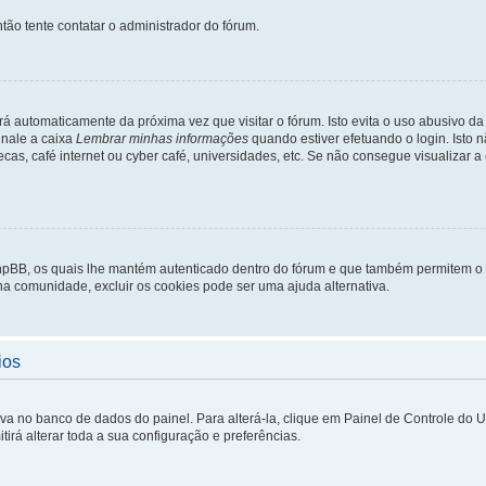
tão tente contatar o administrador do fórum.
rá automaticamente da próxima vez que visitar o fórum. Isto evita o uso abusivo d
inale a caixa
Lembrar minhas informações
quando estiver efetuando o login. Isto
ecas, café internet ou cyber café, universidades, etc. Se não consegue visualizar a
phpBB, os quais lhe mantém autenticado dentro do fórum e que também permitem o
 na comunidade, excluir os cookies pode ser uma ajuda alternativa.
ios
lva no banco de dados do painel. Para alterá-la, clique em Painel de Controle do 
irá alterar toda a sua configuração e preferências.