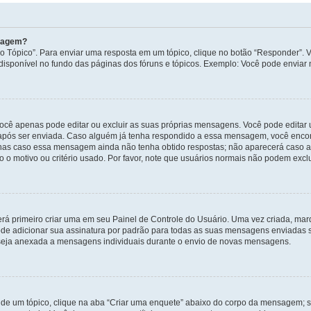
nsagem?
 Tópico”. Para enviar uma resposta em um tópico, clique no botão “Responder”. Vo
sponível no fundo das páginas dos fóruns e tópicos. Exemplo: Você pode enviar n
ocê apenas pode editar ou excluir as suas próprias mensagens. Você pode edita
após ser enviada. Caso alguém já tenha respondido a essa mensagem, você encon
nas caso essa mensagem ainda não tenha obtido respostas; não aparecerá caso a 
 o motivo ou critério usado. Por favor, note que usuários normais não podem exc
rá primeiro criar uma em seu Painel de Controle do Usuário. Uma vez criada, ma
de adicionar sua assinatura por padrão para todas as suas mensagens enviadas s
a seja anexada a mensagens individuais durante o envio de novas mensagens.
de um tópico, clique na aba “Criar uma enquete” abaixo do corpo da mensagem; s