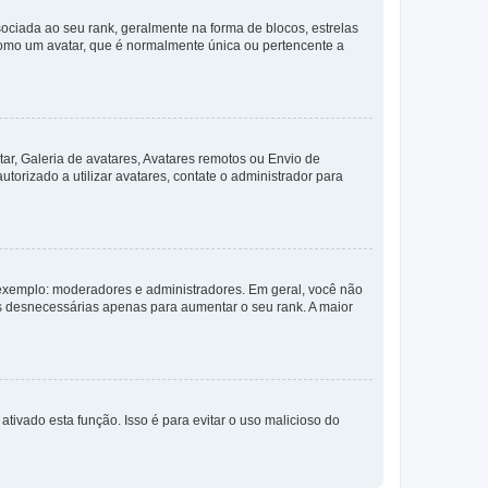
ada ao seu rank, geralmente na forma de blocos, estrelas
como um avatar, que é normalmente única ou pertencente a
ar, Galeria de avatares, Avatares remotos ou Envio de
torizado a utilizar avatares, contate o administrador para
exemplo: moderadores e administradores. Em geral, você não
s desnecessárias apenas para aumentar o seu rank. A maior
ativado esta função. Isso é para evitar o uso malicioso do