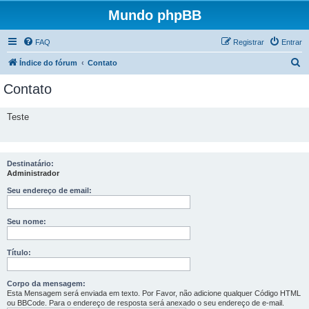
Mundo phpBB
FAQ
Registrar
Entrar
P
Índice do fórum
Contato
e
Contato
s
q
Teste
u
i
s
Destinatário:
Administrador
a
Seu endereço de email:
r
Seu nome:
Título:
Corpo da mensagem:
Esta Mensagem será enviada em texto. Por Favor, não adicione qualquer Código HTML
ou BBCode. Para o endereço de resposta será anexado o seu endereço de e-mail.