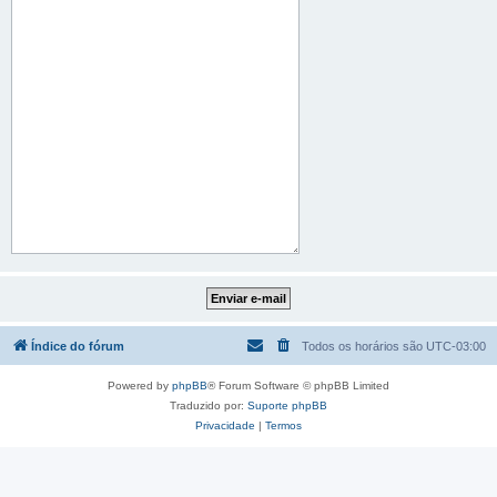
Índice do fórum
Todos os horários são
UTC-03:00
Powered by
phpBB
® Forum Software © phpBB Limited
Traduzido por:
Suporte phpBB
Privacidade
|
Termos