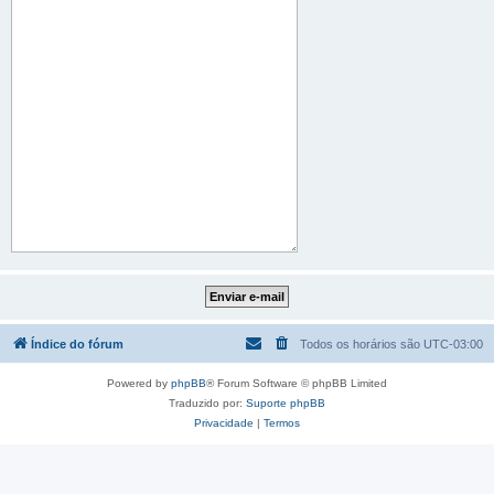
Índice do fórum
Todos os horários são
UTC-03:00
Powered by
phpBB
® Forum Software © phpBB Limited
Traduzido por:
Suporte phpBB
Privacidade
|
Termos