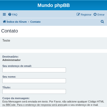
Mundo phpBB
FAQ
Registrar
Entrar
P
Índice do fórum
Contato
e
Contato
s
q
Teste
u
i
s
Destinatário:
Administrador
a
Seu endereço de email:
r
Seu nome:
Título:
Corpo da mensagem:
Esta Mensagem será enviada em texto. Por Favor, não adicione qualquer Código HTML
ou BBCode. Para o endereço de resposta será anexado o seu endereço de e-mail.