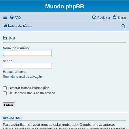
Mundo phpBB
FAQ
Registrar
Entrar
P
Índice do fórum
e
Entrar
s
q
Nome de usuário:
u
i
Senha:
s
Esqueci a senha
a
Reenviar e-mail de ativação
r
Lembrar minhas informações
Ocultar meu status nesta sessão
REGISTRAR
Para autenticar-se você precisa estar registrado. O registro leva apenas