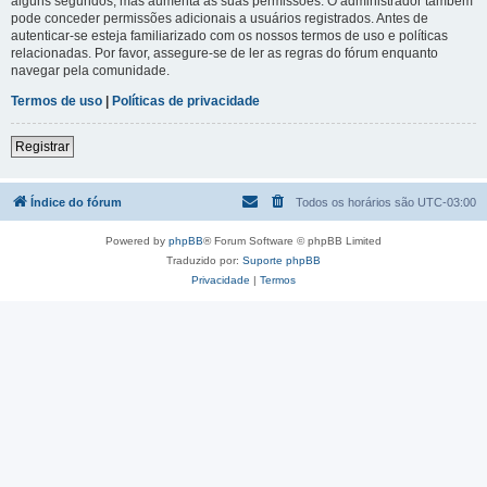
alguns segundos, mas aumenta as suas permissões. O administrador também
pode conceder permissões adicionais a usuários registrados. Antes de
autenticar-se esteja familiarizado com os nossos termos de uso e políticas
relacionadas. Por favor, assegure-se de ler as regras do fórum enquanto
navegar pela comunidade.
Termos de uso
|
Políticas de privacidade
Registrar
Índice do fórum
Todos os horários são
UTC-03:00
Powered by
phpBB
® Forum Software © phpBB Limited
Traduzido por:
Suporte phpBB
Privacidade
|
Termos