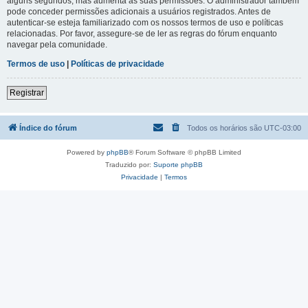
alguns segundos, mas aumenta as suas permissões. O administrador também
pode conceder permissões adicionais a usuários registrados. Antes de
autenticar-se esteja familiarizado com os nossos termos de uso e políticas
relacionadas. Por favor, assegure-se de ler as regras do fórum enquanto
navegar pela comunidade.
Termos de uso
|
Políticas de privacidade
Registrar
Índice do fórum
Todos os horários são
UTC-03:00
Powered by
phpBB
® Forum Software © phpBB Limited
Traduzido por:
Suporte phpBB
Privacidade
|
Termos