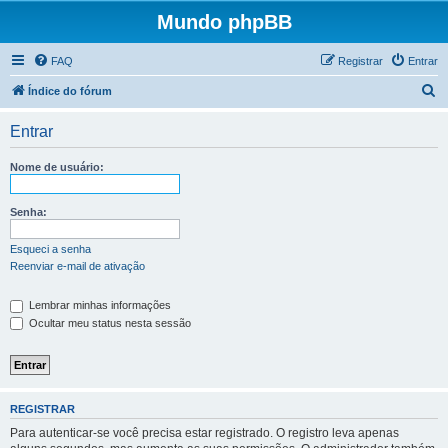
Mundo phpBB
FAQ
Registrar
Entrar
P
Índice do fórum
e
Entrar
s
q
Nome de usuário:
u
i
Senha:
s
Esqueci a senha
a
Reenviar e-mail de ativação
r
Lembrar minhas informações
Ocultar meu status nesta sessão
REGISTRAR
Para autenticar-se você precisa estar registrado. O registro leva apenas