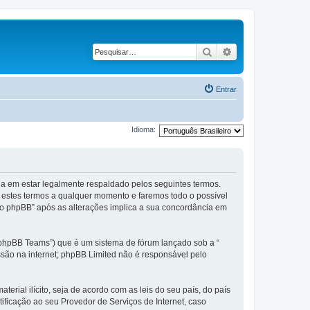
Pesquisar
Pesquisa avança
Entrar
Idioma:
 em estar legalmente respaldado pelos seguintes termos.
 estes termos a qualquer momento e faremos todo o possível
do phpBB” após as alterações implica a sua concordância em
phpBB Teams”) que é um sistema de fórum lançado sob a “
ssão na internet; phpBB Limited não é responsável pelo
rial ilícito, seja de acordo com as leis do seu país, do país
ficação ao seu Provedor de Serviços de Internet, caso