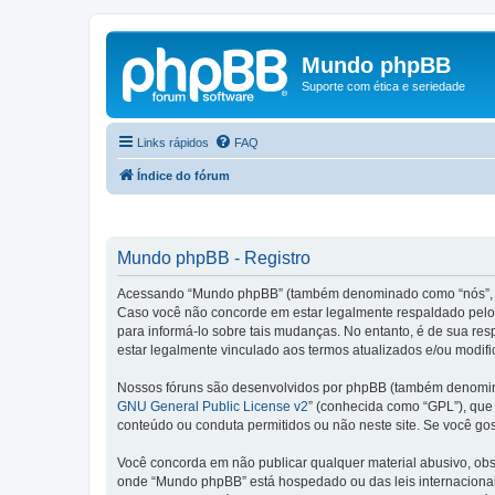
Mundo phpBB
Suporte com ética e seriedade
Links rápidos
FAQ
Índice do fórum
Mundo phpBB - Registro
Acessando “Mundo phpBB” (também denominado como “nós”, “no
Caso você não concorde em estar legalmente respaldado pelos
para informá-lo sobre tais mudanças. No entanto, é de sua re
estar legalmente vinculado aos termos atualizados e/ou modifi
Nossos fóruns são desenvolvidos por phpBB (também denominad
GNU General Public License v2
” (conhecida como “GPL”), qu
conteúdo ou conduta permitidos ou não neste site. Se você go
Você concorda em não publicar qualquer material abusivo, obsce
onde “Mundo phpBB” está hospedado ou das leis internacionai