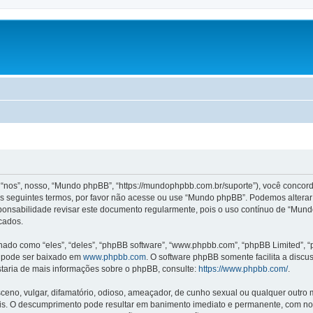
s”, nosso, “Mundo phpBB”, “https://mundophpbb.com.br/suporte”), você concorda
 seguintes termos, por favor não acesse ou use “Mundo phpBB”. Podemos alterar
sponsabilidade revisar este documento regularmente, pois o uso contínuo de “Mun
cados.
o como “eles”, “deles”, “phpBB software”, “www.phpbb.com”, “phpBB Limited”, “
e pode ser baixado em
www.phpbb.com
. O software phpBB somente facilita a discu
staria de mais informações sobre o phpBB, consulte:
https://www.phpbb.com/
.
no, vulgar, difamatório, odioso, ameaçador, de cunho sexual ou qualquer outro mate
s. O descumprimento pode resultar em banimento imediato e permanente, com noti