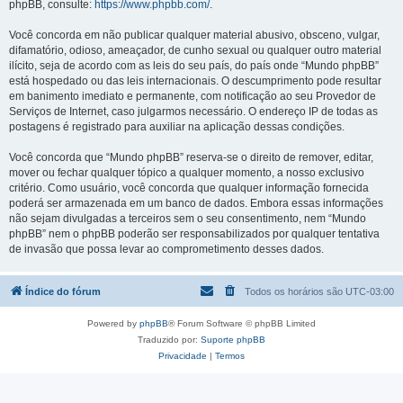
phpBB, consulte:
https://www.phpbb.com/
.
Você concorda em não publicar qualquer material abusivo, obsceno, vulgar,
difamatório, odioso, ameaçador, de cunho sexual ou qualquer outro material
ilícito, seja de acordo com as leis do seu país, do país onde “Mundo phpBB”
está hospedado ou das leis internacionais. O descumprimento pode resultar
em banimento imediato e permanente, com notificação ao seu Provedor de
Serviços de Internet, caso julgarmos necessário. O endereço IP de todas as
postagens é registrado para auxiliar na aplicação dessas condições.
Você concorda que “Mundo phpBB” reserva-se o direito de remover, editar,
mover ou fechar qualquer tópico a qualquer momento, a nosso exclusivo
critério. Como usuário, você concorda que qualquer informação fornecida
poderá ser armazenada em um banco de dados. Embora essas informações
não sejam divulgadas a terceiros sem o seu consentimento, nem “Mundo
phpBB” nem o phpBB poderão ser responsabilizados por qualquer tentativa
de invasão que possa levar ao comprometimento desses dados.
Índice do fórum
Todos os horários são
UTC-03:00
Powered by
phpBB
® Forum Software © phpBB Limited
Traduzido por:
Suporte phpBB
Privacidade
|
Termos