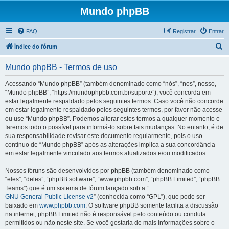
Mundo phpBB
FAQ
Registrar
Entrar
P
Índice do fórum
e
Mundo phpBB - Termos de uso
s
q
Acessando “Mundo phpBB” (também denominado como “nós”, “nos”, nosso,
“Mundo phpBB”, “https://mundophpbb.com.br/suporte”), você concorda em
u
estar legalmente respaldado pelos seguintes termos. Caso você não concorde
i
em estar legalmente respaldado pelos seguintes termos, por favor não acesse
ou use “Mundo phpBB”. Podemos alterar estes termos a qualquer momento e
s
faremos todo o possível para informá-lo sobre tais mudanças. No entanto, é de
a
sua responsabilidade revisar este documento regularmente, pois o uso
contínuo de “Mundo phpBB” após as alterações implica a sua concordância
r
em estar legalmente vinculado aos termos atualizados e/ou modificados.
Nossos fóruns são desenvolvidos por phpBB (também denominado como
“eles”, “deles”, “phpBB software”, “www.phpbb.com”, “phpBB Limited”, “phpBB
Teams”) que é um sistema de fórum lançado sob a “
GNU General Public License v2
” (conhecida como “GPL”), que pode ser
baixado em
www.phpbb.com
. O software phpBB somente facilita a discussão
na internet; phpBB Limited não é responsável pelo conteúdo ou conduta
permitidos ou não neste site. Se você gostaria de mais informações sobre o