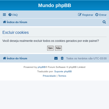
Mundo phpBB
FAQ
Registrar
Entrar
P
Índice do fórum
e
Excluir cookies
s
q
Você deseja realmente excluir todos os cookies gerados por este painel?
u
i
s
Índice do fórum
Todos os horários são
UTC-03:00
a
Powered by
phpBB
® Forum Software © phpBB Limited
r
Traduzido por:
Suporte phpBB
Privacidade
|
Termos